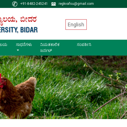
+91-8482-245241
regkvafsu@gmail.com
English
ಥಾಲಯ
ಸಾಧನೆಗಳು
ನಿಯತಕಾಲಿಕ
ಸಂಪರ್ಕಿಸಿ
ಜರ್ನಲ್
Next