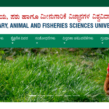
ಳು
ಶೈಕ್ಷಣಿಕ ವಿವರ
ಸಂಶೋಧನೆಗಳು
ವಿಸ್ತರಣಾ ಚಟುವಟಿಕೆಗಳು
ಗ್ರಂ