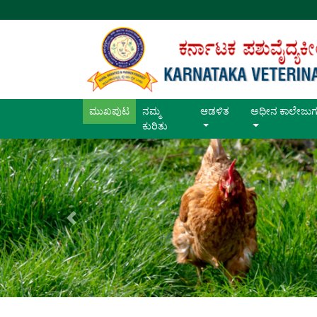
ಮುಖಪುಟ
(current)
ನಮ್ಮ
ಆಡಳಿತ
ಅಧೀನ ಕಾಲೇಜುಗ
ಕುರಿತು
Previous