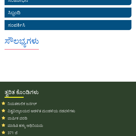
ಸಂಶೋಧನೆ
ಸಿಬ್ಬಂದಿ
ಸಂಪರ್ಕಿಸಿ
ಸೌಲಭ್ಯಗಳು
ತ್ವರಿತ ಕೊಂಡಿಗಳು
ನಿಯತಕಾಲಿಕ ಜರ್ನಲ್
ವಿಶ್ವವಿದ್ಯಾಲಯದ ಆಡಳಿತ ಮಂಡಳಿಯ ನಡವಳಿಗಳು
ವಾರ್ಷಿಕ ವರದಿ
ಮಾಹಿತಿ ಹಕ್ಕು ಅಧಿನಿಯಮ
371 ಜೆ