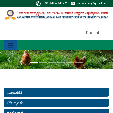
+91-8482-245241
regkvafsu@gmail.com
English
Previous
Next
ಮುಖಪುಟ
ಸೌಲಭ್ಯಗಳು